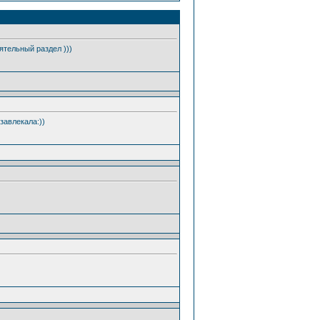
тельный раздел )))
завлекала:))