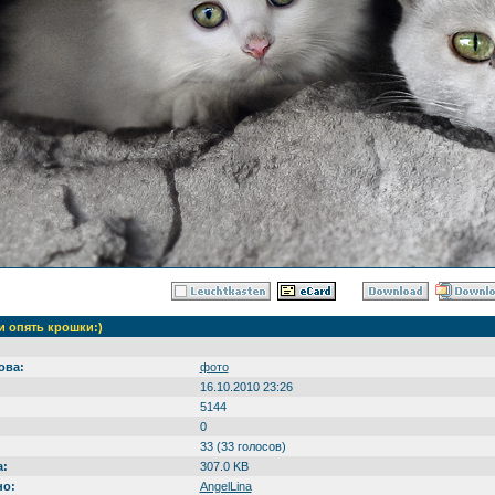
 опять крошки:)
ова:
фото
16.10.2010 23:26
5144
0
33 (33 голосов)
а:
307.0 KB
но:
AngelLina