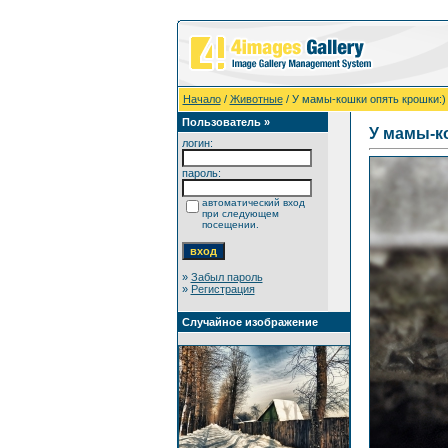
Начало
/
Животные
/ У мамы-кошки опять крошки:)
Пользователь »
У мамы-к
логин:
пароль:
автоматический вход
при следующем
посещении.
»
Забыл пароль
»
Регистрация
Случайное изображение