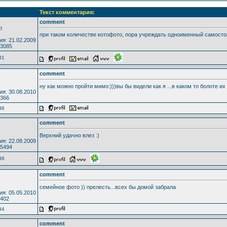
Текст комментария:
comment
р
при таком количестве котофото, пора учреждать одноименный самостоя
ия: 21.02.2009
 3085
31
comment
ну как можно пройти мимо:)))вы бы видели как я ...в каком то болоте их 
ия: 30.08.2010
 366
36
comment
Верхний удачно влез :)
ия: 22.08.2009
 5494
36
comment
семейное фото )) прелесть...всех бы домой забрала
ия: 05.05.2010
 402
34
comment