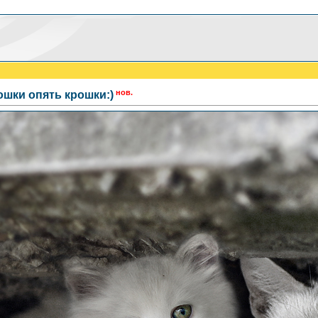
нов.
ошки опять крошки:)