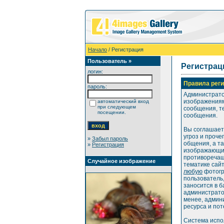
Начало
/ Регистрация
Пользователь »
Регистрац
логин:
Правила реги
пароль:
Администрато
изображениями
автоматический вход
при следующем
сообщения, те
посещении.
сообщения.
Вы соглашает
угроз и проче
»
Забыл пароль
общения, а т
»
Регистрация
изображающих
противоречащ
Случайное изображение
тематике сай
любую
фотогр
пользователь
заносится в б
администратор
менее, админ
ресурса и пот
Система испо