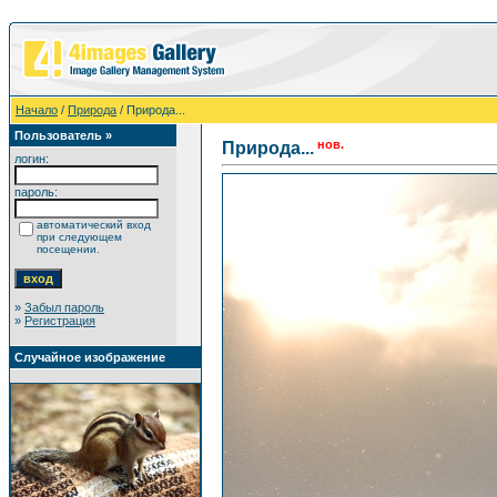
Начало
/
Природа
/ Природа...
Пользователь »
нов.
Природа...
логин:
пароль:
автоматический вход
при следующем
посещении.
»
Забыл пароль
»
Регистрация
Случайное изображение