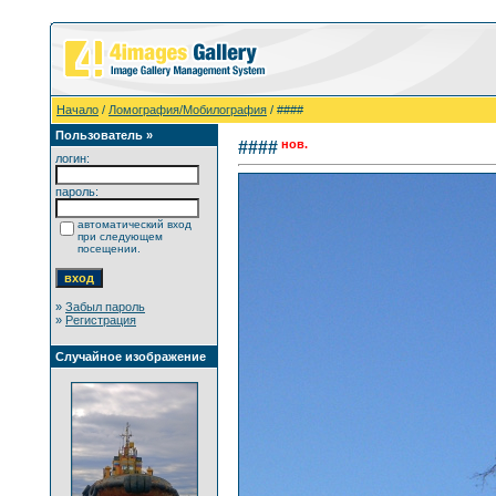
Начало
/
Ломография/Мобилография
/ ####
Пользователь »
нов.
####
логин:
пароль:
автоматический вход
при следующем
посещении.
»
Забыл пароль
»
Регистрация
Случайное изображение