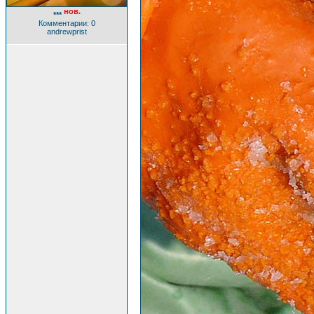
нов.
***
Комментарии: 0
andrewprist