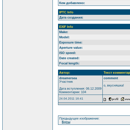
Кем добавлено:
IPTC Info
Дата создания:
EXIF Info
Make:
Model:
Exposure time:
Aperture value:
ISO speed:
Date created:
Focal length:
Автор:
Текст комментар
dreamersea
comment
Участник
о, вкусняшка!
Дата вступления: 06.12.2009
Комментарии: 104
24.04.2011 16:41
Предыдущее изображение:
Бусы