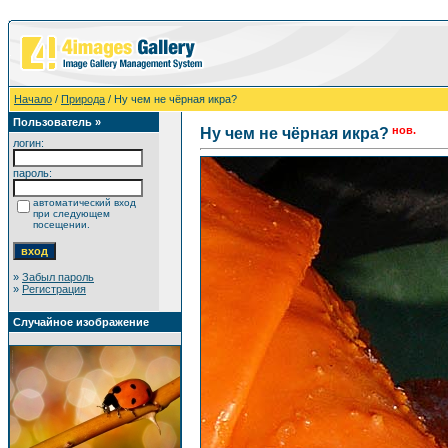
Начало
/
Природа
/ Ну чем не чёрная икра?
Пользователь »
нов.
Ну чем не чёрная икра?
логин:
пароль:
автоматический вход
при следующем
посещении.
»
Забыл пароль
»
Регистрация
Случайное изображение