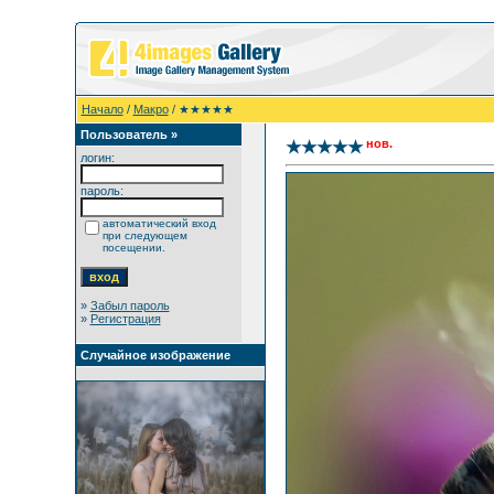
Начало
/
Макро
/ ★★★★★
Пользователь »
нов.
★★★★★
логин:
пароль:
автоматический вход
при следующем
посещении.
»
Забыл пароль
»
Регистрация
Случайное изображение