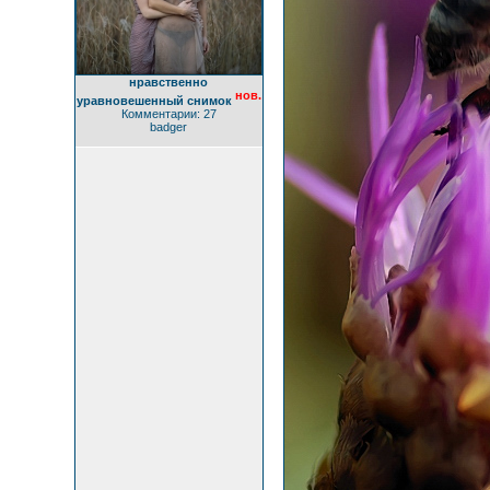
нравственно
нов.
уравновешенный снимок
Комментарии: 27
badger