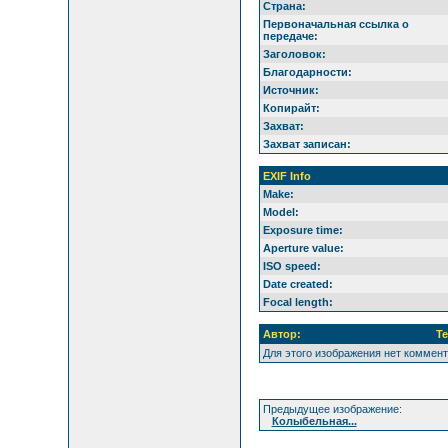
Страна:
Первоначальная ссылка о
передаче:
Заголовок:
Благодарности:
Источник:
Копирайт:
Захват:
Захват записан:
EXIF Info
Make:
Model:
Exposure time:
Aperture value:
ISO speed:
Date created:
Focal length:
Автор:
Те
Для этого изображения нет коммен
Предыдущее изображение:
Колыбельная...