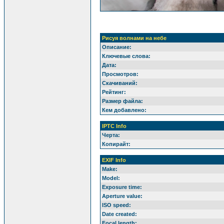
Рисуя волнами на небе
Описание:
Ключевые слова:
Дата:
Просмотров:
Скачиваний:
Рейтинг:
Размер файла:
Кем добавлено:
IPTC Info
Черта:
Копирайт:
EXIF Info
Make:
Model:
Exposure time:
Aperture value:
ISO speed:
Date created:
Focal length: