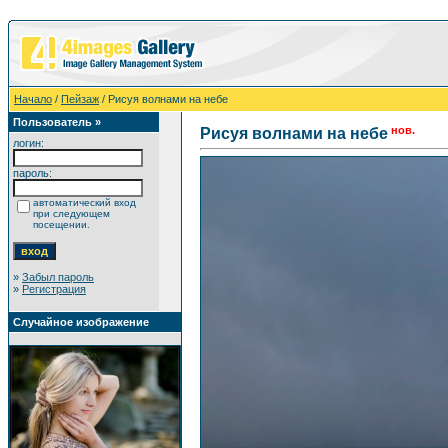
Начало
/
Пейзаж
/ Рисуя волнами на небе
Пользователь »
нов.
Рисуя волнами на небе
логин:
пароль:
автоматический вход
при следующем
посещении.
»
Забыл пароль
»
Регистрация
Случайное изображение