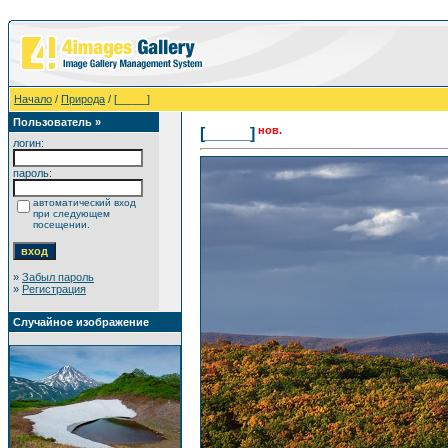
Начало
/
Природа
/ [_____]
Пользователь »
нов.
[_____]
логин:
пароль:
автоматический вход
при следующем
посещении.
»
Забыл пароль
»
Регистрация
Случайное изображение