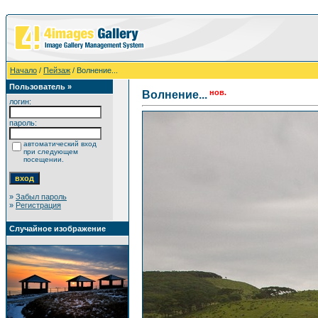
Начало
/
Пейзаж
/ Волнение...
Пользователь »
нов.
Волнение...
логин:
пароль:
автоматический вход
при следующем
посещении.
»
Забыл пароль
»
Регистрация
Случайное изображение