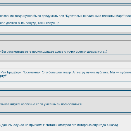
о название тогда нужно было придумать аля "Курительные палочки с планеты Марс" ил
ьесе должен быть зануда, как и клоун :-р
о Вы рассматриваете происходящее здесь с точки зрения драматурга ;)
л Рэй Брэдбери: "Вселенная. Это большой театр. А театру нужна публика. Мы — публи
рту!"
великая штука! особенно если умеешь ей пользоваться!
в данном случае не при чём! Я читал и смотрел его интервью ещё года 4 назад.