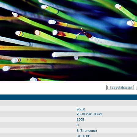
фото
26.10.2011 08:49
3905
0
8 (8 голосов)
313.6 KB