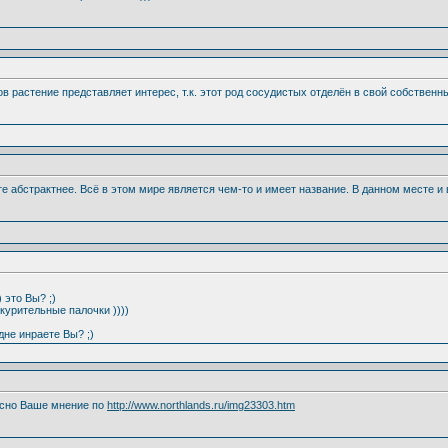
ов растение представляет интерес, т.к. этот род сосудистых отделён в свой собствен
е абстрактнее. Всё в этом мире является чем-то и имеет название. В данном месте и 
) это Вы? ;)
курительные палочки ))))
дне инраете Вы? ;)
есно Ваше мнение по
http://www.northlands.ru/img23303.htm