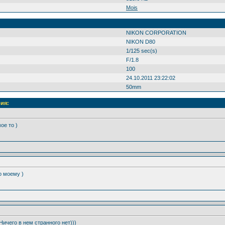
Mois
NIKON CORPORATION
NIKON D80
1/125 sec(s)
F/1.8
100
24.10.2011 23:22:02
50mm
ия:
ое то )
 моему )
Ничего в нем странного нет)))