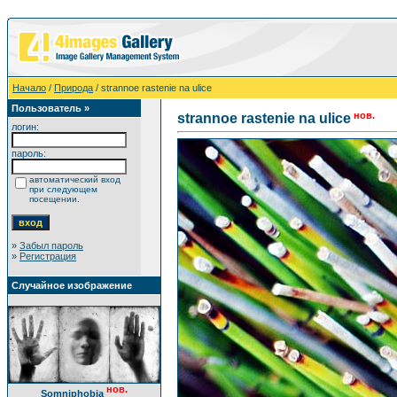
Начало
/
Природа
/ strannoe rastenie na ulice
Пользователь »
нов.
strannoe rastenie na ulice
логин:
пароль:
автоматический вход
при следующем
посещении.
»
Забыл пароль
»
Регистрация
Случайное изображение
нов.
Somniphobia