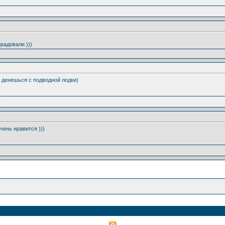
радовали )))
ут денешься с подводной лодки)
очень нравится )))