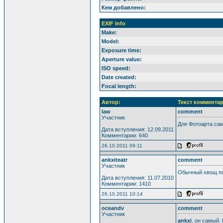
Кем добавлено:
EXIF Info
Make:
Model:
Exposure time:
Aperture value:
ISO speed:
Date created:
Focal length:
Автор:
Текст комментар
law
comment
Участник
Для Фотоарта сам
Дата вступления: 12.09.2011
Комментарии: 640
26.10.2011 09:11
ankxiteatr
comment
Участник
Обычный хвощ по
Дата вступления: 11.07.2010
Комментарии: 1410
26.10.2011 10:14
oceandv
comment
Участник
ankxi
, он самый. 