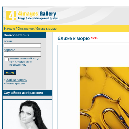
Начало
/
Остальное
/ ближе к морю
Пользователь »
нов.
ближе к морю
логин:
пароль:
автоматический вход
при следующем
посещении.
»
Забыл пароль
»
Регистрация
Случайное изображение