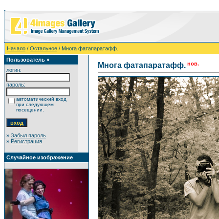
Начало
/
Остальное
/ Многа фатапаратафф.
Пользователь »
нов.
Многа фатапаратафф.
логин:
пароль:
автоматический вход
при следующем
посещении.
»
Забыл пароль
»
Регистрация
Случайное изображение