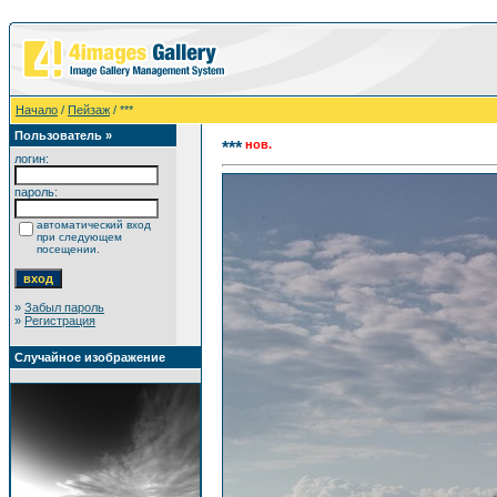
Начало
/
Пейзаж
/ ***
Пользователь »
нов.
***
логин:
пароль:
автоматический вход
при следующем
посещении.
»
Забыл пароль
»
Регистрация
Случайное изображение