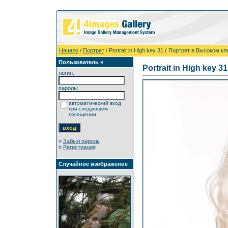
Начало
/
Портрет
/ Portrait in High key 31 ( Портрет в Высоком кл
Пользователь »
Portrait in High key 
логин:
пароль:
автоматический вход
при следующем
посещении.
»
Забыл пароль
»
Регистрация
Случайное изображение