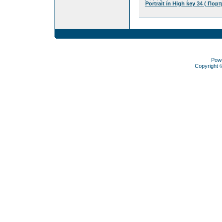
Portrait in High key 34 ( По
Pow
Copyright