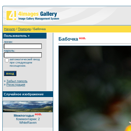
Начало
/
Природа
/ Бабочка
Пользователь »
нов.
Бабочка
логин:
пароль:
автоматический вход
при следующем
посещении.
»
Забыл пароль
»
Регистрация
Случайное изображение
нов.
Межпогодье
Комментарии: 2
WhiteRaven