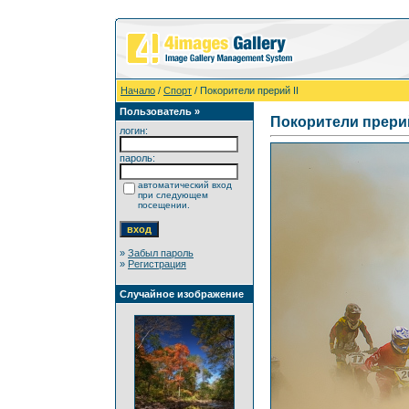
Начало
/
Спорт
/ Покорители прерий II
Пользователь »
Покорители прерий
логин:
пароль:
автоматический вход
при следующем
посещении.
»
Забыл пароль
»
Регистрация
Случайное изображение