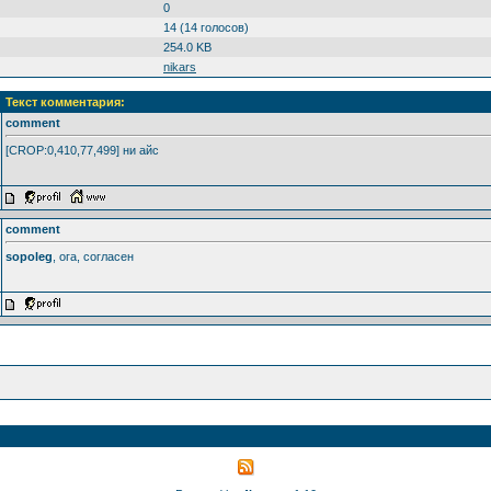
0
14 (14 голосов)
254.0 KB
nikars
Текст комментария:
comment
[CROP:0,410,77,499] ни айс
comment
sopoleg
, ога, согласен