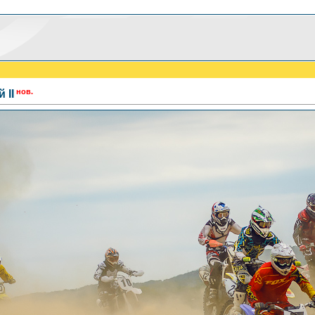
нов.
 II