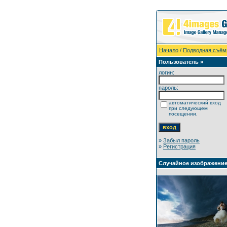
Начало
/
Подводная съём
Пользователь »
логин:
пароль:
автоматический вход
при следующем
посещении.
»
Забыл пароль
»
Регистрация
Случайное изображени