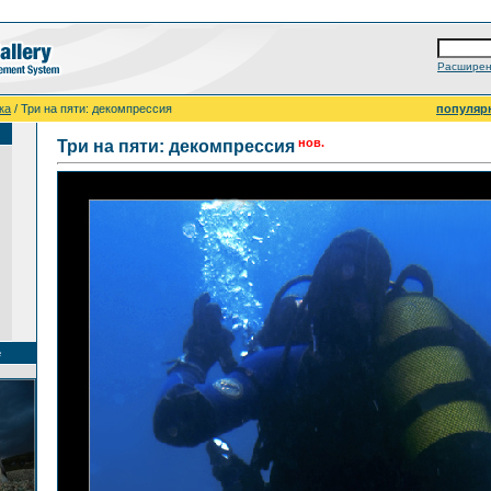
Расширен
ка
/ Три на пяти: декомпрессия
популяр
нов.
Три на пяти: декомпрессия
е