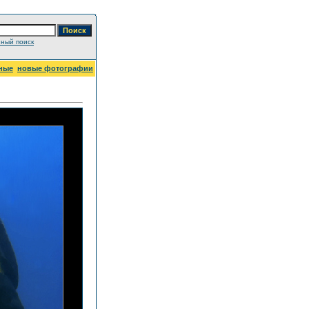
ный поиск
ные
новые фотографии