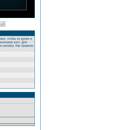
мо, чтобы из крови и
влением азот. Для
становку. Как правило