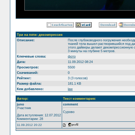
Три на пяти: декомпрессия
Описание:
После глубоководного погружения необходи
тканей тела вышел растворившийся под да
этого дайверы делают декомпрессионную о
3 минуты на глубине 5 метров.
Ключевые слова:
фото
Дата:
11.09.2012 08:24
Просмотров:
5500
Скачиваний:
0
Рейтинг:
3 (3 голосов)
Размер файла:
181.1 KB
Кем добавлено:
law
Автор:
Текст комментария:
juno
comment
Участник
Сурово
Дата вступления: 12.07.2012
Комментарии: 28
11.09.2012 20:22