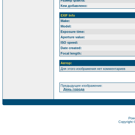
Размер файла:
Кем добавлено:
EXIF Info
Make:
Model:
Exposure time:
Aperture value:
ISO speed:
Date created:
Focal length:
Автор:
Для этого изображения нет комментариев
Предыдущее изображение:
День города
Pow
Copyright