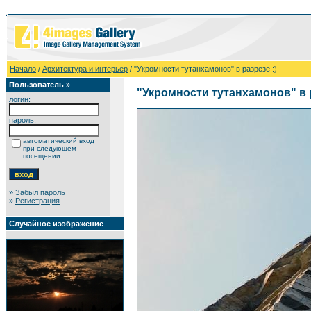
Начало
/
Архитектура и интерьер
/ "Укромности тутанхамонов" в разрезе :)
Пользователь »
"Укромности тутанхамонов" в р
логин:
пароль:
автоматический вход
при следующем
посещении.
»
Забыл пароль
»
Регистрация
Случайное изображение