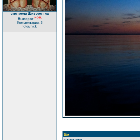
смотрела Шиворот на
нов.
Выворот
Комментарии: 3
fotoivnick
Б/н
Описание: