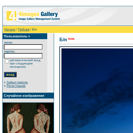
Начало
/
Пейзаж
/ Б/н
Пользователь »
нов.
Б/н
логин:
пароль:
автоматический вход
при следующем
посещении.
»
Забыл пароль
»
Регистрация
Случайное изображение