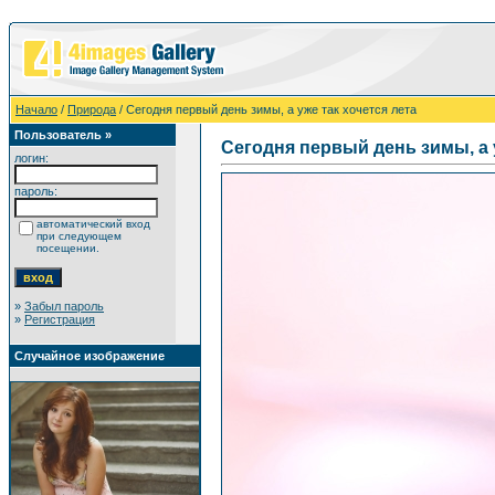
Начало
/
Природа
/ Сегодня первый день зимы, а уже так хочется лета
Пользователь »
Сегодня первый день зимы, а 
логин:
пароль:
автоматический вход
при следующем
посещении.
»
Забыл пароль
»
Регистрация
Случайное изображение