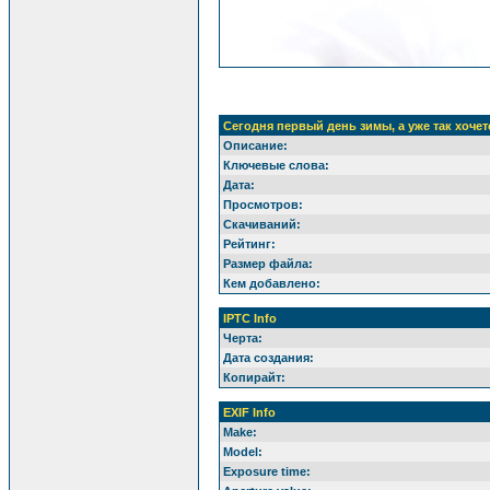
Сегодня первый день зимы, а уже так хочет
Описание:
Ключевые слова:
Дата:
Просмотров:
Скачиваний:
Рейтинг:
Размер файла:
Кем добавлено:
IPTC Info
Черта:
Дата создания:
Копирайт:
EXIF Info
Make:
Model:
Exposure time: