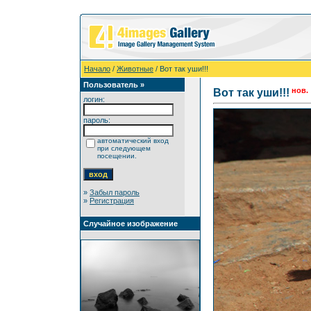
Начало
/
Животные
/ Вот так уши!!!
Пользователь »
нов.
Вот так уши!!!
логин:
пароль:
автоматический вход
при следующем
посещении.
»
Забыл пароль
»
Регистрация
Случайное изображение