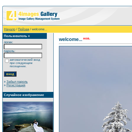
Начало
/
Пейзаж
/ welcome...
Пользователь »
нов.
welcome...
логин:
пароль:
автоматический вход
при следующем
посещении.
»
Забыл пароль
»
Регистрация
Случайное изображение