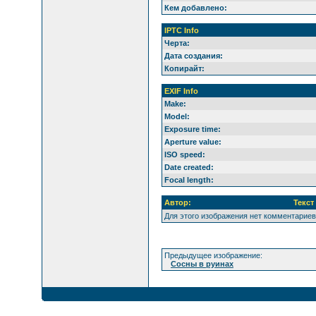
Кем добавлено:
IPTC Info
Черта:
Дата создания:
Копирайт:
EXIF Info
Make:
Model:
Exposure time:
Aperture value:
ISO speed:
Date created:
Focal length:
Автор:
Текст
Для этого изображения нет комментариев
Предыдущее изображение:
Сосны в руинах