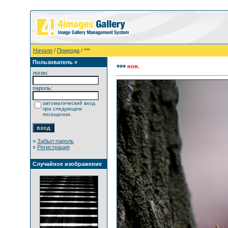
Начало
/
Природа
/ ***
Пользователь »
нов.
***
логин:
пароль:
автоматический вход
при следующем
посещении.
»
Забыл пароль
»
Регистрация
Случайное изображение