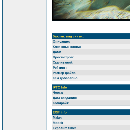
баклан. вид снизу...
Описание:
Ключевые слова:
Дата:
Просмотров:
Скачиваний:
Рейтинг:
Размер файла:
Кем добавлено:
IPTC Info
Черта:
Дата создания:
Копирайт:
EXIF Info
Make:
Model:
Exposure time: