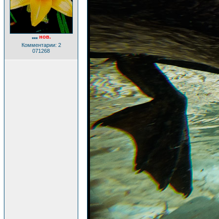
нов.
***
Комментарии: 2
071268