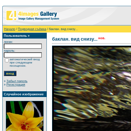
Начало
/
Подводная съёмка
/ баклан. вид снизу...
Пользователь »
нов.
баклан. вид снизу...
логин:
пароль:
автоматический вход
при следующем
посещении.
»
Забыл пароль
»
Регистрация
Случайное изображение