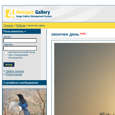
Начало
/
Пейзаж
/ окончен день
Пользователь »
нов.
окончен день
логин:
пароль:
автоматический вход
при следующем
посещении.
»
Забыл пароль
»
Регистрация
Случайное изображение