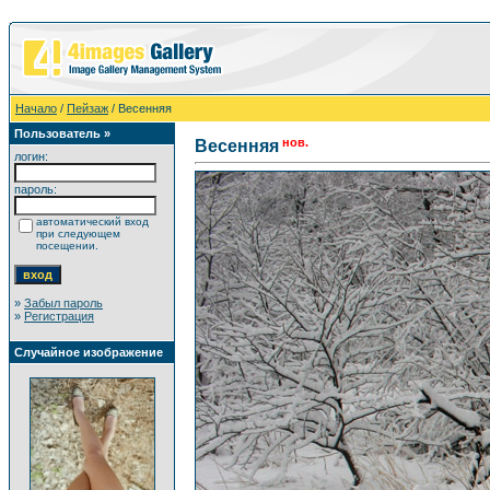
Начало
/
Пейзаж
/ Весенняя
Пользователь »
нов.
Весенняя
логин:
пароль:
автоматический вход
при следующем
посещении.
»
Забыл пароль
»
Регистрация
Случайное изображение