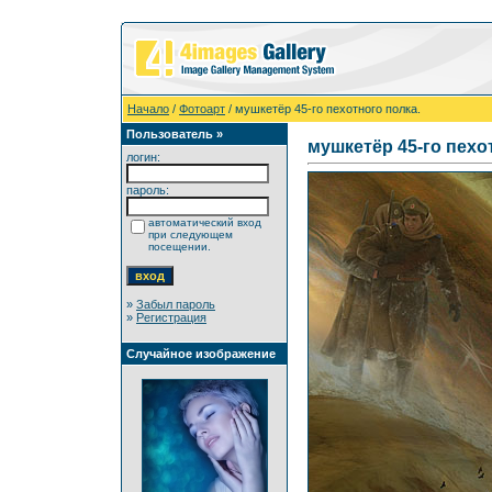
Начало
/
Фотоарт
/ мушкетёр 45-го пехотного полка.
Пользователь »
мушкетёр 45-го пехо
логин:
пароль:
автоматический вход
при следующем
посещении.
»
Забыл пароль
»
Регистрация
Случайное изображение