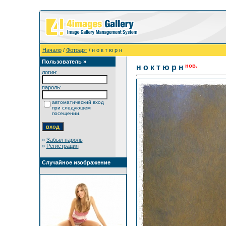
Начало
/
Фотоарт
/ н о к т ю р н
Пользователь »
нов.
н о к т ю р н
логин:
пароль:
автоматический вход
при следующем
посещении.
»
Забыл пароль
»
Регистрация
Случайное изображение