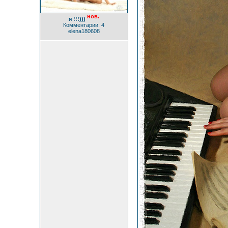
нов.
я !!!)))
Комментарии: 4
elena180608