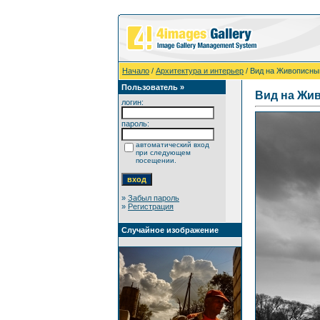
Начало
/
Архитектура и интерьер
/ Вид на Живописны
Пользователь »
Вид на Жи
логин:
пароль:
автоматический вход
при следующем
посещении.
»
Забыл пароль
»
Регистрация
Случайное изображение