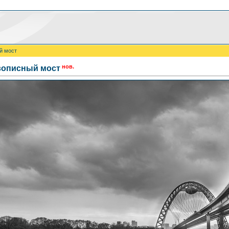
й мост
нов.
вописный мост