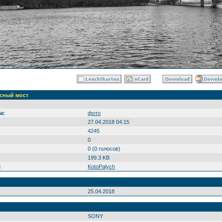
сный мост
а:
фото
27.04.2018 04:15
4245
0
0 (0 голосов)
199.3 KB
:
KotoPalych
25.04.2018
SONY