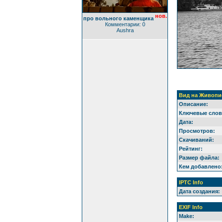
нов.
про вольного каменщика
Комментарии: 0
Aushra
Вид на Живопи
Описание:
Ключевые слов
Дата:
Просмотров:
Скачиваний:
Рейтинг:
Размер файла:
Кем добавлено
IPTC Info
Дата создания:
EXIF Info
Make: