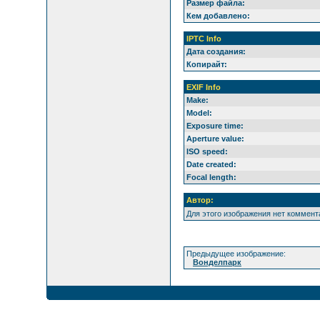
Размер файла:
Кем добавлено:
IPTC Info
Дата создания:
Копирайт:
EXIF Info
Make:
Model:
Exposure time:
Aperture value:
ISO speed:
Date created:
Focal length:
Автор:
Для этого изображения нет коммент
Предыдущее изображение:
Вонделпарк