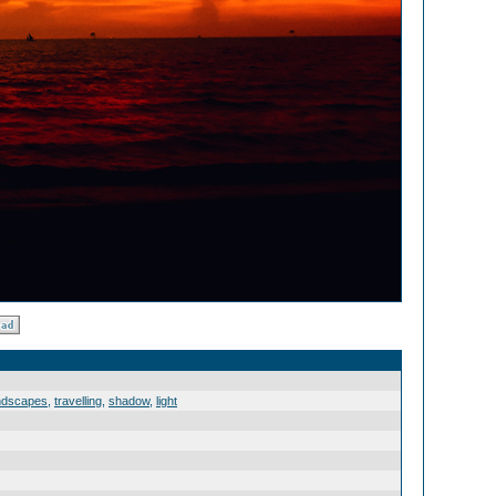
ndscapes
,
travelling
,
shadow
,
light