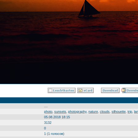
....
photo
,
sunsets
,
photography
,
nature
,
clouds
,
silhouette
,
trip
,
la
05.08.2018 18:15
3132
0
1 (1 голосов)