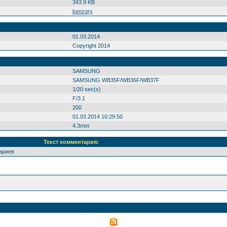
343.9 KB
kenzory
01.03.2014
Copyright 2014
SAMSUNG
SAMSUNG WB35F/WB36F/WB37F
1/20 sec(s)
F/3.1
200
01.03.2014 10:29:50
4.3mm
Текст комментария:
ариев