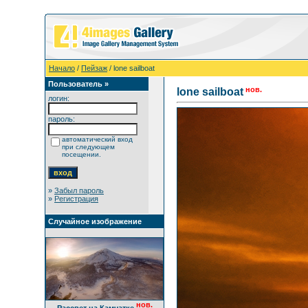
Начало
/
Пейзаж
/ lone sailboat
Пользователь »
нов.
lone sailboat
логин:
пароль:
автоматический вход
при следующем
посещении.
»
Забыл пароль
»
Регистрация
Случайное изображение
нов.
Рассвет на Камчатке