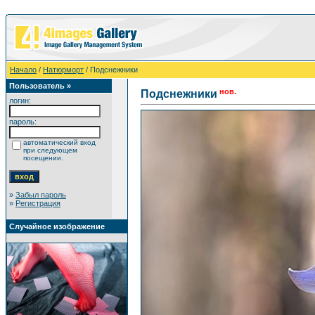
Начало
/
Натюрморт
/ Подснежники
Пользователь »
нов.
Подснежники
логин:
пароль:
автоматический вход
при следующем
посещении.
»
Забыл пароль
»
Регистрация
Случайное изображение