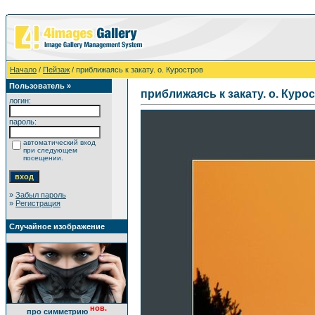
Начало
/
Пейзаж
/ приближаясь к закату. о. Куростров
Пользователь »
приближаясь к закату. о. Куро
логин:
пароль:
автоматический вход
при следующем
посещении.
»
Забыл пароль
»
Регистрация
Случайное изображение
нов.
про симметрию