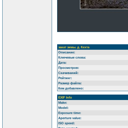
закат зимы. д. Кехта
Описание:
Ключевые слова:
Дата:
Просмотров:
Скачиваний:
Рейтинг:
Размер файла:
Кем добавлено:
EXIF Info
Make:
Model:
Exposure time:
Aperture value:
ISO speed: