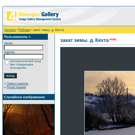
Начало
/
Пейзаж
/ закат зимы. д. Кехта
Пользователь »
нов.
закат зимы. д. Кехта
логин:
пароль:
автоматический вход
при следующем
посещении.
»
Забыл пароль
»
Регистрация
Случайное изображение