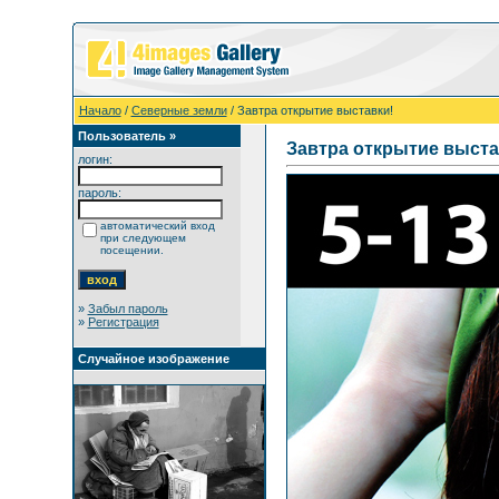
Начало
/
Северные земли
/ Завтра открытие выставки!
Пользователь »
Завтра открытие выста
логин:
пароль:
автоматический вход
при следующем
посещении.
»
Забыл пароль
»
Регистрация
Случайное изображение