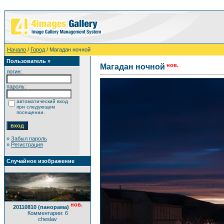
Начало
/
Город
/ Магадан ночной
Пользователь »
нов.
Магадан ночной
логин:
пароль:
автоматический вход
при следующем
посещении.
»
Забыл пароль
»
Регистрация
Случайное изображение
нов.
20110810 (панорама)
Комментарии: 6
cheslav