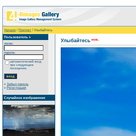
Начало
/
Портрет
/ Улыбайтесь
Пользователь »
нов.
Улыбайтесь
логин:
пароль:
автоматический вход
при следующем
посещении.
»
Забыл пароль
»
Регистрация
Случайное изображение