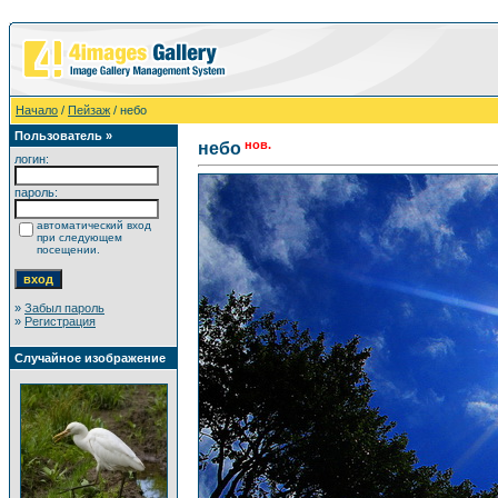
Начало
/
Пейзаж
/ небо
Пользователь »
нов.
небо
логин:
пароль:
автоматический вход
при следующем
посещении.
»
Забыл пароль
»
Регистрация
Случайное изображение