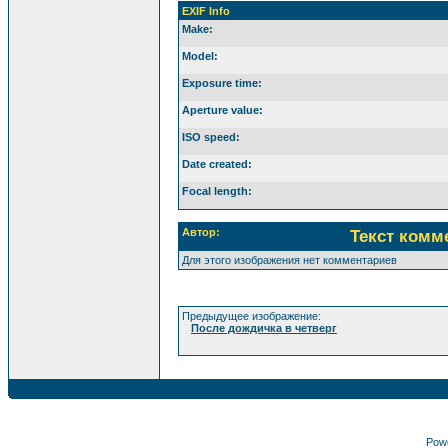
EXIF Info
Make:
Model:
Exposure time:
Aperture value:
ISO speed:
Date created:
Focal length:
Автор:
Текст комм
Для этого изображения нет комментариев
Предыдущее изображение:
После дождичка в четверг
Pow