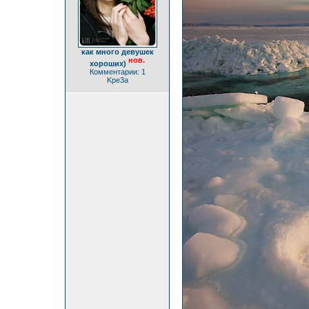
как много девушек
нов.
хороших)
Комментарии: 1
Kpe3a