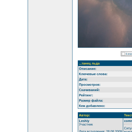
...танец льда
Описание:
Ключевые слова:
Дата:
Просмотров:
Скачиваний:
Рейтинг:
Размер файла:
Кем добавлено:
Автор:
Текс
Leshiy
com
Участник
Ситу
Дата вступления: 28.08.2009
всег