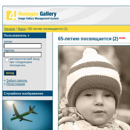
Начало
/
Жанр
/ 65-летию посвящается (2)
Пользователь »
нов.
65-летию посвящается (2)
логин:
пароль:
автоматический вход
при следующем
посещении.
»
Забыл пароль
»
Регистрация
Случайное изображение