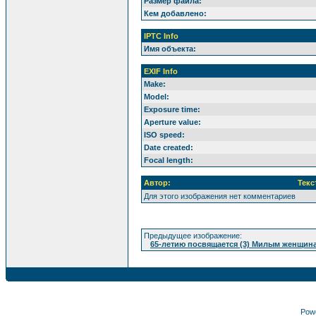
Размер файла:
Кем добавлено:
IPTC Info
Имя объекта:
EXIF Info
Make:
Model:
Exposure time:
Aperture value:
ISO speed:
Date created:
Focal length:
Автор:
Текс
Для этого изображения нет комментариев
Предыдущее изображение:
65-летию посвящается (3) Милым женщина
Pow