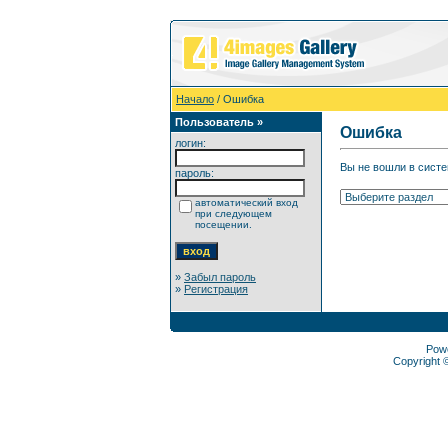
Начало
/ Ошибка
Пользователь »
Ошибка
логин:
Вы не вошли в систе
пароль:
автоматический вход
при следующем
посещении.
»
Забыл пароль
»
Регистрация
Pow
Copyright