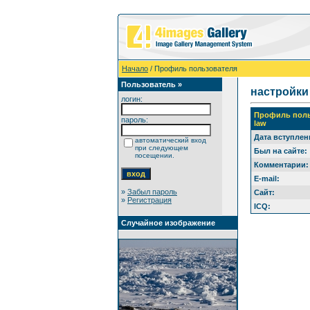
Начало
/ Профиль пользователя
Пользователь »
настройки
логин:
Профиль поль
пароль:
law
Дата вступлен
автоматический вход
при следующем
Был на сайте:
посещении.
Комментарии:
E-mail:
»
Забыл пароль
Сайт:
»
Регистрация
ICQ:
Случайное изображение