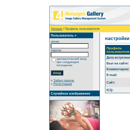
Начало
/ Профиль пользователя
Пользователь »
настройки
логин:
Профиль
пароль:
пользователя
Дата вступлен
автоматический вход
при следующем
Был на сайте:
посещении.
Комментарии:
E-mail:
»
Забыл пароль
Сайт:
»
Регистрация
ICQ:
Случайное изображение