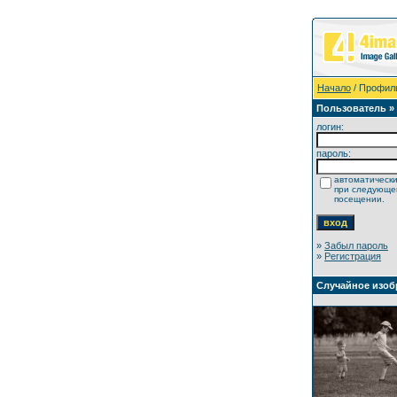
Начало
/ Профил
Пользователь »
логин:
пароль:
автоматически
при следующ
посещении.
»
Забыл пароль
»
Регистрация
Случайное изоб