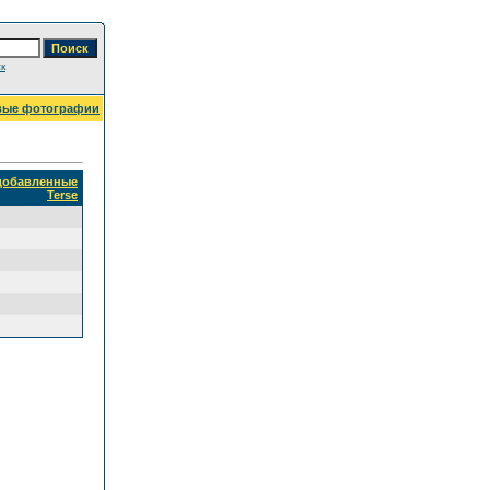
к
вые фотографии
 добавленные
Terse