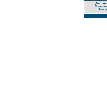
Детство..
Коммента
KotoPa