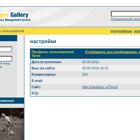
Расширенный поис
ь пользователя
популярные
но
настройки
Профиль пользователя:
Отображать все изображения,
Terse
Дата вступления:
02.04.2012
й вход
ем
Был на сайте:
05.03.2016 15:31
Комментарии:
202
E-mail:
Сайт:
http://rasfokus.ru/Terse
ICQ:
ражение