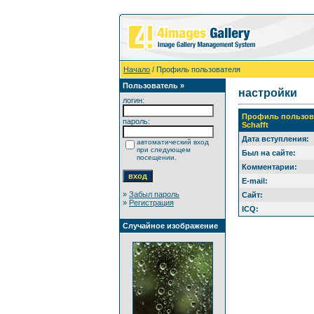
Начало
/ Профиль пользователя
Пользователь »
настройки
логин:
Профиль пользов
пароль:
Schafft
Дата вступления:
автоматический вход
при следующем
Был на сайте:
посещении.
Комментарии:
E-mail:
»
Забыл пароль
Сайт:
»
Регистрация
ICQ:
Случайное изображение