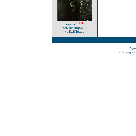
нов.
капли
Комментарии: 3
vsELENnaya
Pow
Copyright