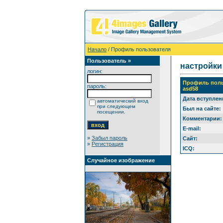
Начало
/ Профиль пользователя
Пользователь »
настройки
логин:
Профиль поль
пароль:
asd58
Дата вступлен
автоматический вход
при следующем
Был на сайте:
посещении.
Комментарии:
E-mail:
»
Забыл пароль
Сайт:
»
Регистрация
ICQ:
Случайное изображение