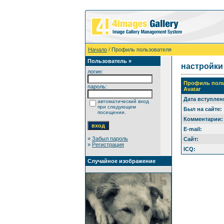
Начало
/ Профиль пользователя
Пользователь »
настройки
логин:
Профиль поль
пароль:
Avatar
Дата вступлен
автоматический вход
при следующем
Был на сайте:
посещении.
Комментарии:
E-mail:
»
Забыл пароль
Сайт:
»
Регистрация
ICQ:
Случайное изображение