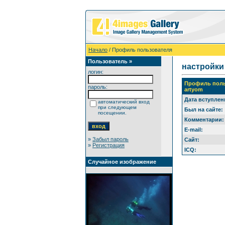
Начало
/ Профиль пользователя
Пользователь »
настройки
логин:
Профиль поль
пароль:
artyom
Дата вступлен
автоматический вход
при следующем
Был на сайте:
посещении.
Комментарии:
E-mail:
»
Забыл пароль
Сайт:
»
Регистрация
ICQ:
Случайное изображение