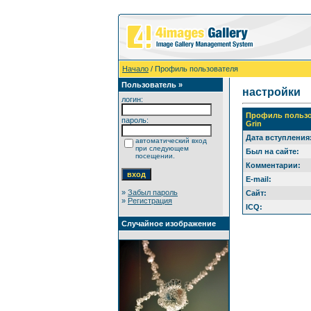
Начало
/ Профиль пользователя
Пользователь »
настройки
логин:
Профиль пользо
пароль:
Grin
Дата вступления
автоматический вход
при следующем
Был на сайте:
посещении.
Комментарии:
E-mail:
»
Забыл пароль
Сайт:
»
Регистрация
ICQ:
Случайное изображение