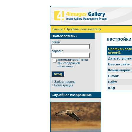
Начало
/ Профиль пользователя
Пользователь »
настройки
логин:
Профиль поль
пароль:
green41
Дата вступлен
автоматический вход
при следующем
Был на сайте:
посещении.
Комментарии:
E-mail:
»
Забыл пароль
Сайт:
»
Регистрация
ICQ:
Случайное изображение