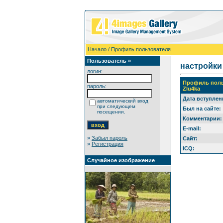
Начало
/ Профиль пользователя
Пользователь »
настройки
логин:
Профиль поль
пароль:
Zlu4ka
Дата вступлен
автоматический вход
при следующем
Был на сайте:
посещении.
Комментарии:
E-mail:
»
Забыл пароль
Сайт:
»
Регистрация
ICQ:
Случайное изображение