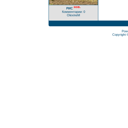
нов.
РИС
Комментарии: 0
OlexineM
Pow
Copyright